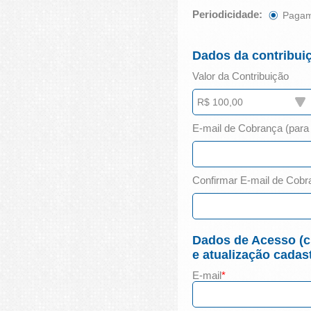
Periodicidade:
Pagam
Dados da contribui
Valor da Contribuição
E-mail de Cobrança (para 
Confirmar E-mail de Cobr
Dados de Acesso (cr
e atualização cadast
E-mail
*