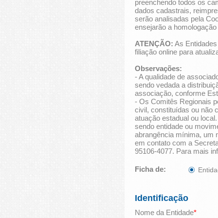
preenchendo todos os camp
dados cadastrais, reimpres
serão analisadas pela Co
ensejarão a homologação d
ATENÇÃO:
As Entidades 
filiação online para atuali
Observações:
- A qualidade de associado
sendo vedada a distribui
associação, conforme Est
- Os Comitês Regionais p
civil, constituídas ou não
atuação estadual ou local.
sendo entidade ou movime
abrangência mínima, um mu
em contato com a Secreta
95106-4077. Para mais i
Ficha de:
Entida
Identificação
Nome da Entidade
*