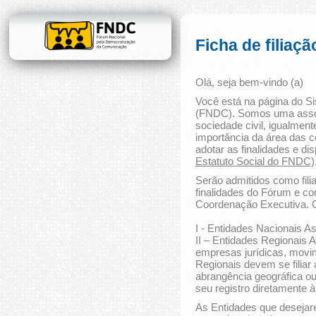
Ficha de filiaçã
Olá, seja bem-vindo (a)
Você está na página do S
(FNDC). Somos uma associaç
sociedade civil, igualmen
importância da área das 
adotar as finalidades e di
Estatuto Social do FNDC
)
Serão admitidos como fil
finalidades do Fórum e co
Coordenação Executiva. O
I - Entidades Nacionais A
II – Entidades Regionais 
empresas jurídicas, movim
Regionais devem se filia
abrangência geográfica ou
seu registro diretamente
As Entidades que desejare